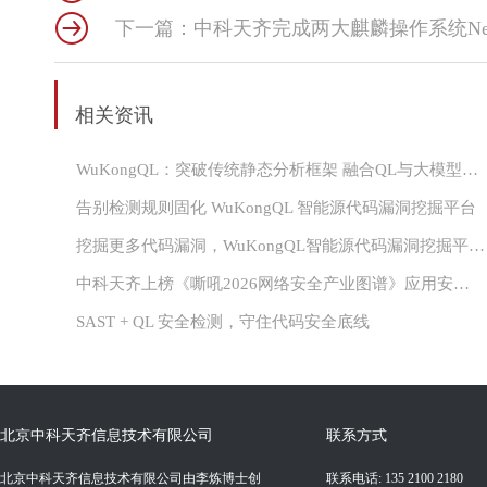
下一篇：中科天齐完成两大麒麟操作系统NeoCe
相关资讯
WuKongQL：突破传统静态分析框架 融合QL与大模型的漏洞挖掘平台
告别检测规则固化 WuKongQL 智能源代码漏洞挖掘平台
挖掘更多代码漏洞，WuKongQL智能源代码漏洞挖掘平台有哪些特点?
中科天齐上榜《嘶吼2026网络安全产业图谱》应用安全测试领域
SAST + QL 安全检测，守住代码安全底线
北京中科天齐信息技术有限公司
联系方式
北京中科天齐信息技术有限公司由李炼博士创
联系电话: 135 2100 2180