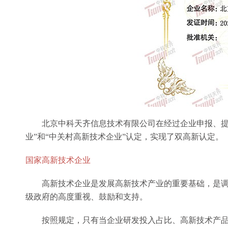
北京中科天齐信息技术有限公司在经过企业申报、提
业”和“中关村高新技术企业”认定，实现了双高新认定。
国家高新技术企业
高新技术企业是发展高新技术产业的重要基础，是
级政府的高度重视、鼓励和支持。
按照规定，只有当企业研发投入占比、高新技术产